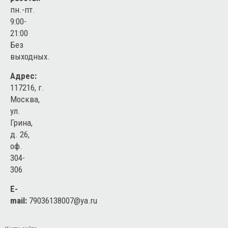
пн.-пт.
9:00-
21:00
Без
выходных.
Адрес:
117216, г.
Москва,
ул.
Грина,
д. 26,
оф.
304-
306
E-
mail:
79036138007@ya.ru