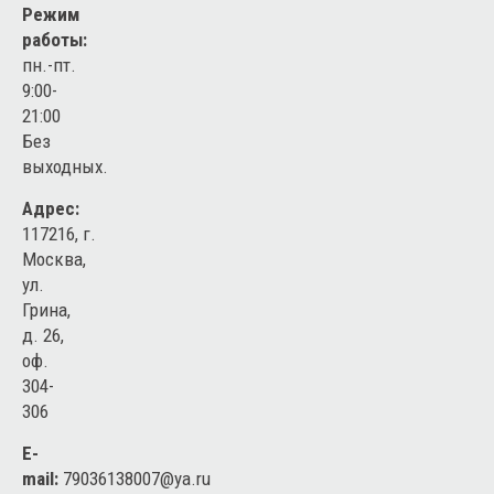
Режим
работы:
пн.-пт.
9:00-
21:00
Без
выходных.
Адрес:
117216, г.
Москва,
ул.
Грина,
д. 26,
оф.
304-
306
E-
mail:
79036138007@ya.ru