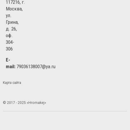
117216, г.
Москва,
ул.
Грина,
д. 26,
оф.
304-
306
E-
mail:
79036138007@ya.ru
Карта сайта
© 2017 - 2025 «Hromakej»