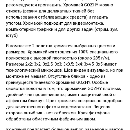
рекомендуется прогладить. Хромакей GOZHY можно
стирать (режим для деликатных тканей без
использования отбеливающих средств) и гладить
утюгом. Хромакей подходит для видеомонтажа,
компьютерной графики и для других задач (стрим, зум,
ютуб).
В комплекте 2 полотна хромакея выбранных цветов и
размеров. Хромакей изготовлен из 100% специального
полиэстера с высокой плотностью (около 285 г/м).
Размеры 2х2; 3х2; 3х2,5; 3х3; 3х3,5; 3х4; 3х4,5; 3х5 имеют
технологический микрошов. Шов виден визуально, но при
монтаже не мешает. Отсутствие бликов - одно из
преимуществ тканевого хромакея GOZHY. Особые
свойстка полотна в том, что зромайкей GOZHY плотный,
двойной - не просвечивается, имеет защитный слой с
эффектом блэкаут. Цвет хромакея специально подобран
для качественного фото и видеомонтажа. Лицевая
сторона антиблик - нет отблесков. Края фотофона
обработаны обмёточным фабричным швом.
Компания предлагает большой выбор размеров и цветов