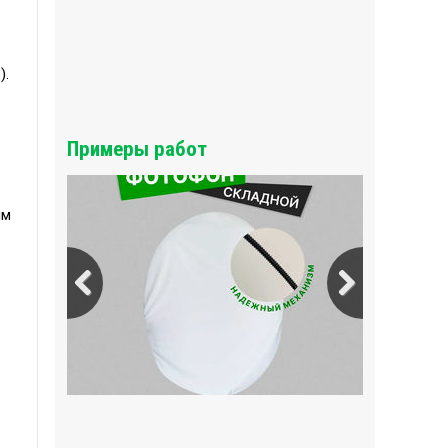
).
Примеры работ
ым