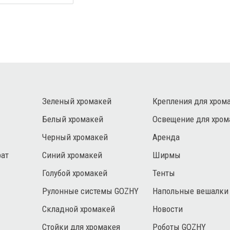
Зеленый хромакей
Крепления для хром
Белый хромакей
Освещение для хром
Черный хромакей
Аренда
рат
Синий хромакей
Ширмы
Голубой хромакей
Тенты
Рулонные системы GOZHY
Напольные вешалки
Складной хромакей
Новости
Стойки для хромакея
Роботы GOZHY