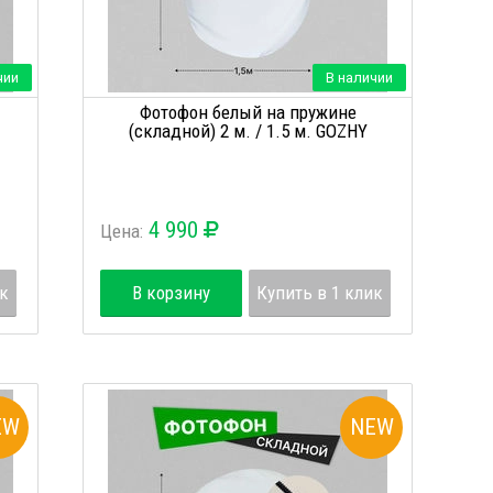
чии
В наличии
Фотофон белый на пружине
(складной) 2 м. / 1.5 м. GOZHY
4 990
Цена:
ик
В корзину
Купить в 1 клик
EW
NEW