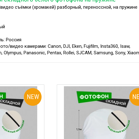
/видео съёмки (хромакей) разборный, переноссной, на пружине
ый
ль: Россия
о/видео камерами: Canon, DJI, Eken, Fujifilm, Insta360, Isaw,
n, Olympus, Panasonic, Pentax, Rollei, SJCAM, Samsung, Sony, Xiao
NEW
N