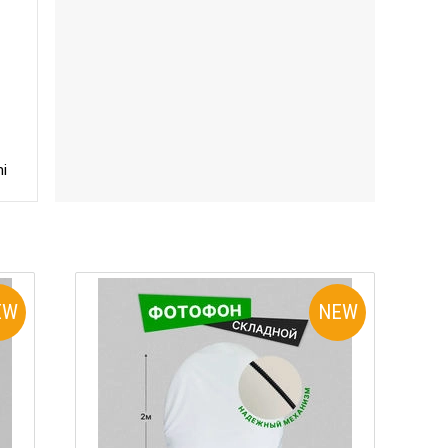
mi
EW
NEW