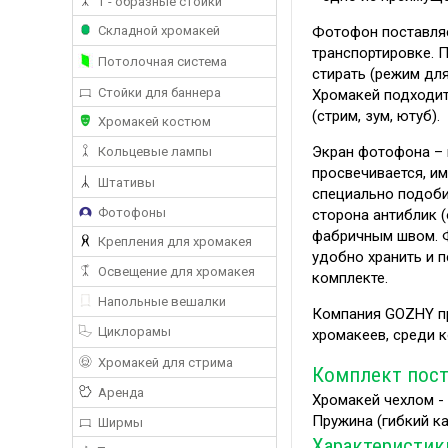
Т - образные стойки
Фотофон поставляе
Складной хромакей
транспортировке. 
Потолочная система
стирать (режим дл
Стойки для баннера
Хромакей подходит
(стрим, зум, ютуб).
Хромакей костюм
Экран фотофона – 
Кольцевые лампы
просвечивается, и
Штативы
специально подоби
Фотофоны
сторона антиблик 
фабричным швом. Ф
Крепления для хромакея
удобно хранить и п
Освещение для хромакея
комплекте.
Напольные вешалки
Компания GOZHY пр
Циклорамы
хромакеев, среди 
Хромакей для стрима
Комплект пост
Аренда
Хромакей чехлом - 
Пружина (гибкий кар
Ширмы
Характеристик