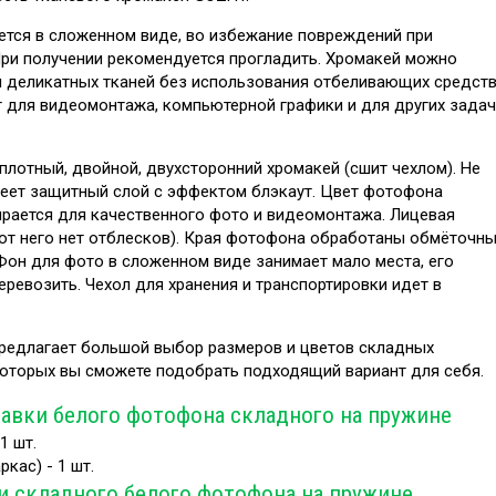
тся в сложенном виде, во избежание повреждений при
При получении рекомендуется прогладить. Хромакей можно
я деликатных тканей без использования отбеливающих средств
 для видеомонтажа, компьютерной графики и для других задач
плотный, двойной, двухсторонний хромакей (сшит чехлом). Не
меет защитный слой с эффектом блэкаут. Цвет фотофона
рается для качественного фото и видеомонтажа. Лицевая
(от него нет отблесков). Края фотофона обработаны обмёточн
он для фото в сложенном виде занимает мало места, его
еревозить. Чехол для хранения и транспортировки идет в
едлагает большой выбор размеров и цветов складных
которых вы сможете подобрать подходящий вариант для себя.
авки белого фотофона складного на пружине
1 шт.
кас) - 1 шт.
и складного белого фотофона на пружине