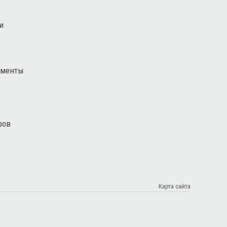
и
ементы
ров
Карта сайта