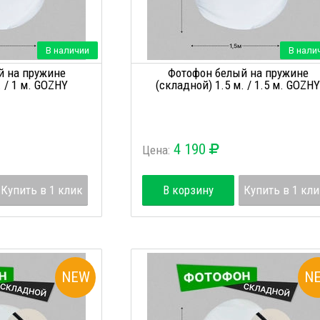
В наличии
В нали
й на пружине
Фотофон белый на пружине
. / 1 м. GOZHY
(складной) 1.5 м. / 1.5 м. GOZHY
4 190
Цена:
Купить в 1 клик
В корзину
Купить в 1 кл
NEW
N