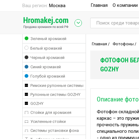
Главная
О компании
Ваш регион:
Москва
Зеленый хромакей
Главная
/
Фотофоны
/
Белый хромакей
Черный хромакей
ФОТОФОН БЕ
Синий хромакей
GOZHY
Голубой хромакей
Римские рулонные системы
Рулонные системы GOZHY
Описание фото
GOZHY
Фотофон складной 
Стойки для хромакея
каркас – это пруж
Усиленные стойки
прочность пружины
Системы установки фона
специального полиэ
- одно из преимущ