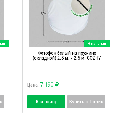
чии
В наличии
Фотофон белый на пружине
(складной) 2.5 м. / 2.5 м. GOZHY
7 190
Цена:
ик
В корзину
Купить в 1 клик