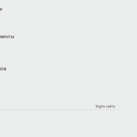
и
ементы
ров
Карта сайта