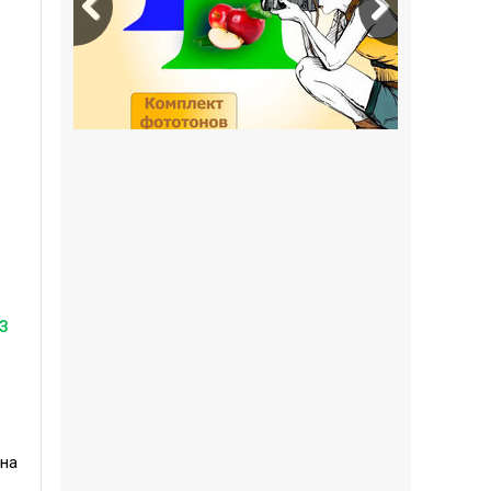
з
она