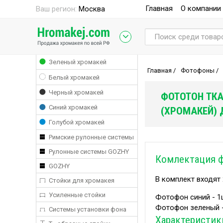
Главная
О компании
Ваш регион:
Москва
Зеленый хромакей
Главная
/
Фотофоны
/
Белый хромакей
Черный хромакей
ФОТОТОН ТКА
Синий хромакей
(ХРОМАКЕЙ) 
Голубой хромакей
Римские рулонные системы
Рулонные системы GOZHY
Комлектация 
GOZHY
В комплект входят
Стойки для хромакея
Усиленные стойки
Фотофон синий - 1
Фотофон зеленый -
Системы установки фона
Характеристик