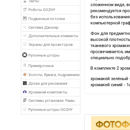
Тенты
сложенном виде, в
Роботы GOZHY
рекомендуется про
без использования
Подвесные потолки
компьютерной графи
Система Джокер
Фон для предметно
Дополнительные элементы
высокой плотностью
Экраны для проекторов
тканевого хромаке
просвечивается, и
Рулонные шторы
специально подобр
Примерочные
В комплекте 2 хро
Холсты, бумага, подрамники
хромакей зелёный -
Доски для рисования
хромакей синий - 1
Хромакей комплекты
Системы установки. Рамы
Рулонные шторы GOZHY