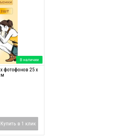
В наличии
х фотофонов 25 х
см
Купить в 1 клик