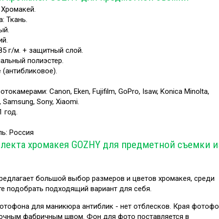
 Хромакей.
: Ткань.
ый.
ий.
85 г/м. + защитный слой.
иальный полиэстер.
 (антибликовое).
окамерами: Canon, Eken, Fujifilm, GoPro, Isaw, Konica Minolta,
, Samsung, Sony, Xiaomi.
1 год.
ль: Россия
лекта хромакея GOZHY для предметной съемки и
едлагает большой выбор размеров и цветов хромакея, среди
е подобрать подходящий вариант для себя.
отофона для маникюра антиблик - нет отблесков. Края фотоф
очным фабричным швом. Фон для фото поставляется в