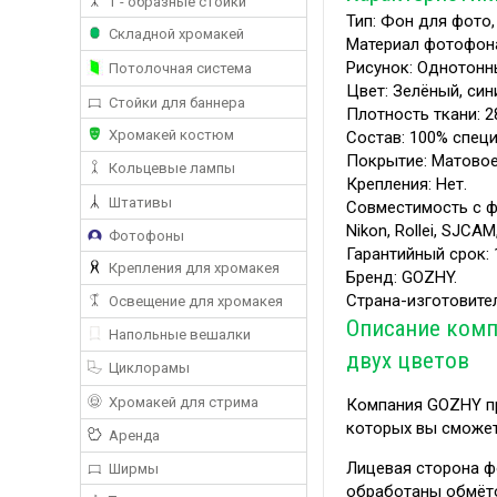
Т - образные стойки
Тип: Фон для фото,
Складной хромакей
Материал фотофона
Рисунок: Однотонн
Потолочная система
Цвет: Зелёный, син
Стойки для баннера
Плотность ткани: 2
Хромакей костюм
Состав: 100% спец
Покрытие: Матовое
Кольцевые лампы
Крепления: Нет.
Штативы
Совместимость с фот
Nikon, Rollei, SJCAM
Фотофоны
Гарантийный срок: 
Крепления для хромакея
Бренд: GOZHY.
Страна-изготовите
Освещение для хромакея
Описание комп
Напольные вешалки
двух цветов
Циклорамы
Хромакей для стрима
Компания GOZHY пр
которых вы сможет
Аренда
Лицевая сторона ф
Ширмы
обработаны обмёт