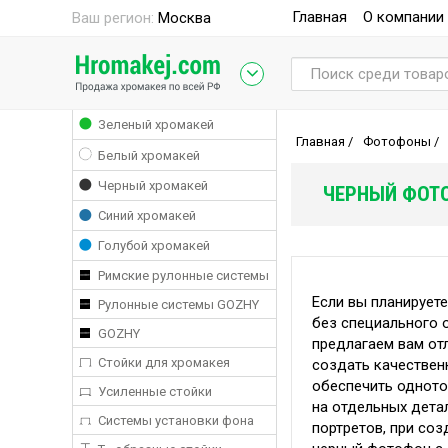
Главная
О компании
Ваш регион:
Москва
Зеленый хромакей
Главная
/
Фотофоны
/
Белый хромакей
Черный хромакей
ЧЕРНЫЙ ФОТ
Синий хромакей
Голубой хромакей
Римские рулонные системы
Если вы планируете
Рулонные системы GOZHY
без специального 
GOZHY
предлагаем вам от
Стойки для хромакея
создать качествен
обеспечить одното
Усиленные стойки
на отдельных дета
Системы установки фона
портретов, при со