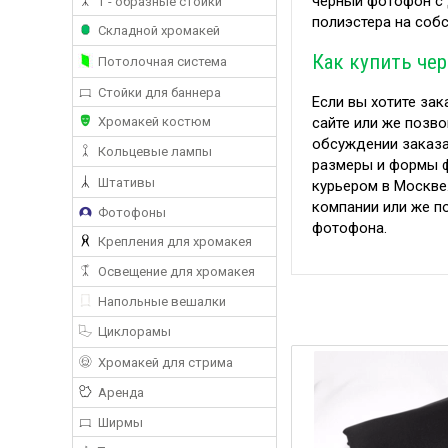
черный фотофон с 
Т - образные стойки
полиэстера на соб
Складной хромакей
Как купить че
Потолочная система
Стойки для баннера
Если вы хотите зак
сайте или же позво
Хромакей костюм
обсуждении заказ
Кольцевые лампы
размеры и формы ф
Штативы
курьером в Москве
компании или же п
Фотофоны
фотофона.
Крепления для хромакея
Освещение для хромакея
Напольные вешалки
Циклорамы
Хромакей для стрима
Аренда
Ширмы