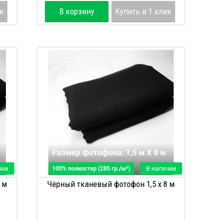
ик
В корзину
Купить в 1 клик
чии
В наличии
 м
Чёрный тканевый фотофон 1,5 х 8 м