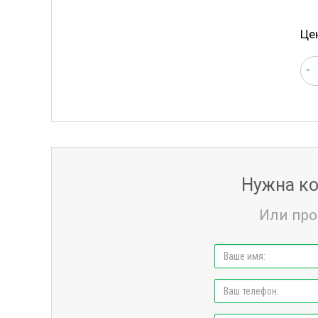
Це
-
Нужна ко
Или про