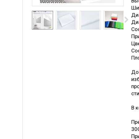
Вы
Ши
Ди
Ди
Со
Пр
Цве
Со
Пл
До
из
пр
ст
В к
Пре
30
Пр