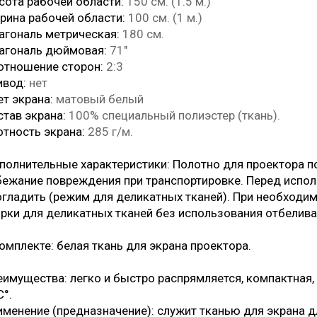
сота рабочей области:
150 см. (1.5 м.)
рина рабочей области:
100 см. (1 м.)
агональ метрическая:
180 см.
агональ дюймовая:
71"
отношение сторон:
2:3
ивод:
нет
т экрана:
матовый белый
став экрана:
100% специальный полиэстер (ткань).
отность экрана:
285 г/м.
полнительные характеристики: Полотно для проектора п
бежание повреждения при транспортировке. Перед испо
огладить (режим для деликатных тканей). При необходи
ирки для деликатных тканей без использования отбелив
омплекте: белая ткань для экрана проектора.
имущества: легко и быстро распрямляется, компактная, н
С°.
именение (предназначение): служит тканью для экрана д