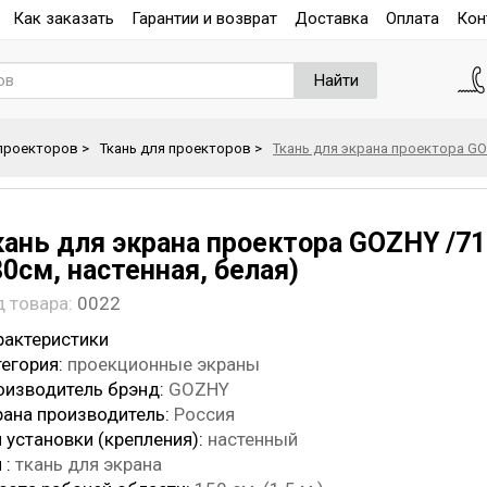
Как заказать
Гарантии и возврат
Доставка
Оплата
Кон
Найти
проекторов
>
Ткань для проекторов
>
Ткань для экрана проектора GOZ
кань для экрана проектора GOZHY /71"
0см, настенная, белая)
д товара:
0022
рактеристики
егория:
проекционные экраны
оизводитель брэнд:
GOZHY
рана производитель:
Россия
 установки (крепления):
настенный
 :
ткань для экрана