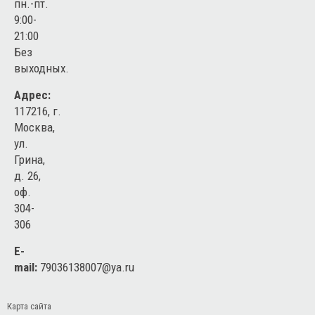
пн.-пт.
9:00-
21:00
Без
выходных.
Адрес:
117216, г.
Москва,
ул.
Грина,
д. 26,
оф.
304-
306
E-
mail:
79036138007@ya.ru
Карта сайта