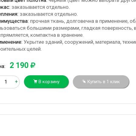
зовый цвет полотна:
черный (цвет можно выбрать другой
ркас:
заказывается отдельно.
епления:
заказывается отдельно.
еимущества:
прочная ткань, долговечна в применение, о
льзоваться большими размерами, гладкая поверхность, 
прямляется, компактна в хранение.
именение:
Укрытие зданий, сооружений, материала, техни
роительных целей.
2 190
на:
+
В корзину
Купить в 1 клик