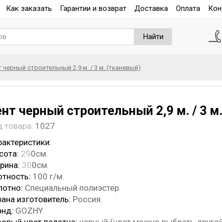
Как заказать
Гарантии и возврат
Доставка
Оплата
Кон
Найти
т черный строительный 2,9 м. / 3 м. (тканевый)
ент черный строительный 2,9 м. / 3 м
д товара:
1027
рактеристики:
сота:
29
0см.
рина:
30
0см.
отность:
100 г/м.
лотно:
Специальный полиэстер.
рана изготовитель:
Россия.
энд:
GOZHY.