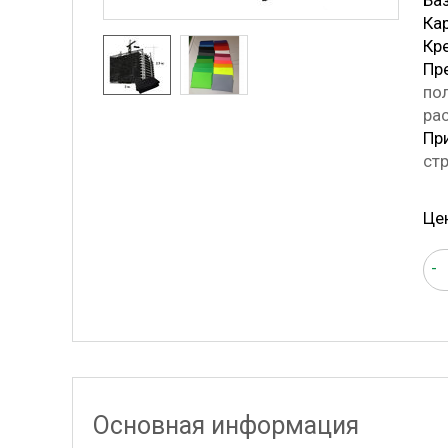
Ба
Ка
Кр
Пр
по
рас
Пр
ст
Це
-
Основная информация