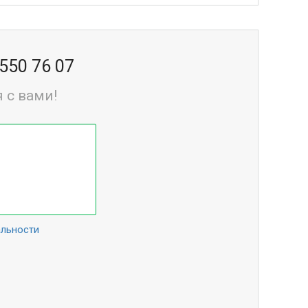
 550 76 07
 с вами!
альности