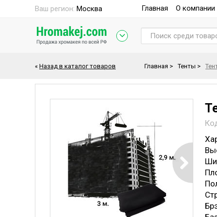
Главная
О компании
Ваш регион:
Москва
«
Назад в каталог товаров
Главная
>
Тенты
>
Тен
Т
Ко
Ха
Вы
Ши
Пл
По
Ст
Бр