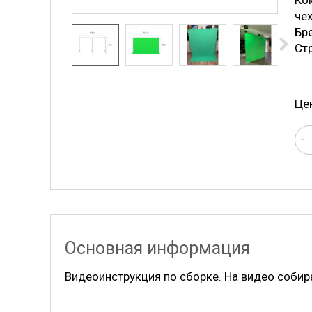
Ком
чех
Бр
Ст
Це
-
Основная информация
Видеоинструкция по сборке. На видео собир