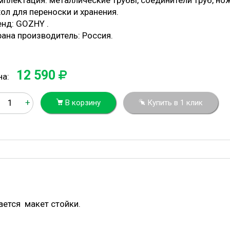
плектация: металлические трубы, соединители труб, нож
ол для переноски и хранения.
енд: GOZHY .
рана производитель: Россия.
12 590
на:
+
В корзину
Купить в 1 клик
ается макет стойки.