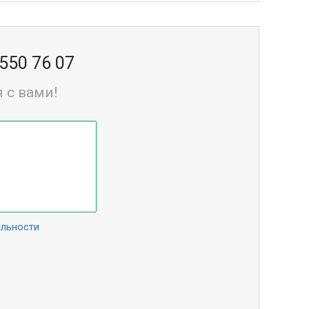
 550 76 07
 с вами!
альности