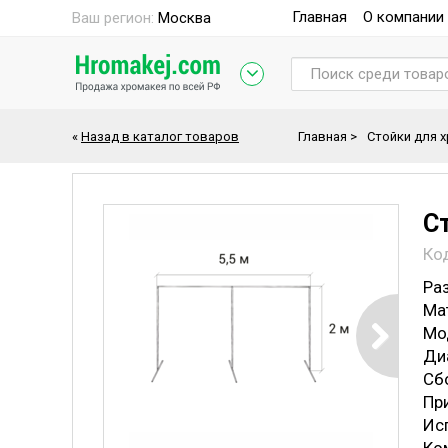
Главная
О компании
Ваш регион:
Москва
«
Назад в каталог товаров
Главная
>
Стойки для 
С
Ко
Раз
Ма
Мо
Ди
Cб
Пр
Исп