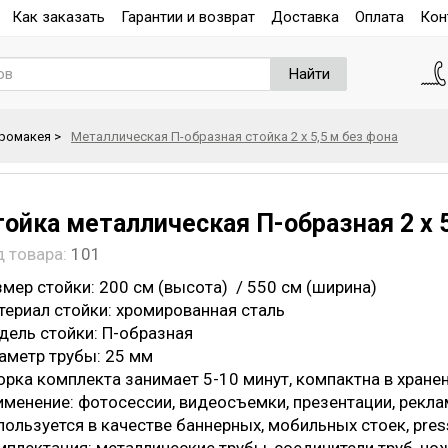
Как заказать
Гарантии и возврат
Доставка
Оплата
Кон
Найти
хромакея
>
Металлическая П-образная стойка 2 х 5,5 м без фона
тойка металлическая П-образная 2 х 5
д товара:
101
мер стойки: 200 см (высота) / 550 см (ширина)
териал стойки: хромированная сталь
дель стойки: П-образная
аметр трубы: 25 мм
орка комплекта занимает 5-10 минут, компактна в хранен
именение: фотосессии, видеосъемки, презентации, рекла
ользуется в качестве баннерных, мобильных стоек, press w