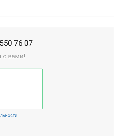
 550 76 07
 с вами!
альности