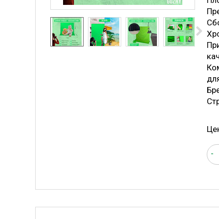
Пло
Пре
Cбо
Хр
Пр
ка
Ком
для
Бр
Ст
Це
-