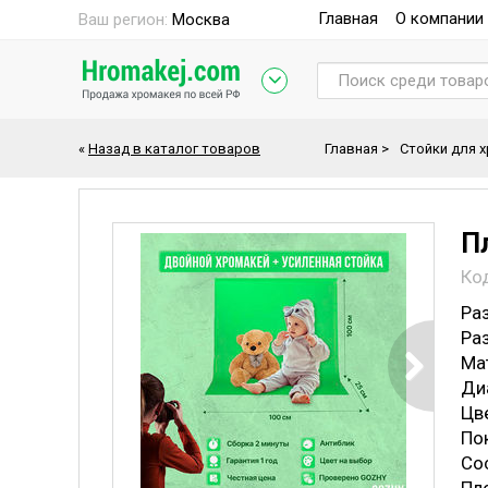
Главная
О компании
Ваш регион:
Москва
«
Назад в каталог товаров
Главная
>
Стойки для 
П
Ко
Раз
Ра
Ма
Диа
Цв
По
Со