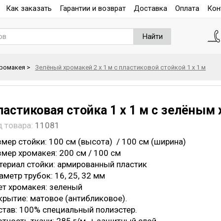
Как заказать
Гарантии и возврат
Доставка
Оплата
Кон
Найти
хромакея
>
Зелёный хромакей 2 х 1 м с пластиковой стойкой 1 х 1 м
ластиковая стойка 1 х 1 м с зелёным 
д товара:
11081
мер стойки: 100 см (высота) / 100 см (ширина)
змер хромакея: 200 см / 100 см
териал стойки: армированный пластик
метр трубок: 16, 25, 32 мм
ет хромакея: зеленый
крытие: матовое (антибликовое).
став: 100% специальный полиэстер.