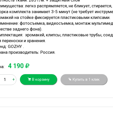
тность ткани: 285 г/м. + защитный слой
имущества: легко распрямляется, не бликует, стирается,
рка комплекта занимает 3-5 минут (не требует инструме
омакей на стойке фиксируется пластиковыми клипсами.
именение: фотосъемка, видеосъемка, монтаж мультимед
честве заднего фона).
плектация: хромакей, клипсы, пластиковые трубы, соеди
 переноски и хранения.
енд: GOZHY .
рана производитель: Россия.
4 190
на:
+
В корзину
Купить в 1 клик