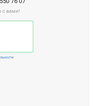
 550 76 07
 с вами!
альности