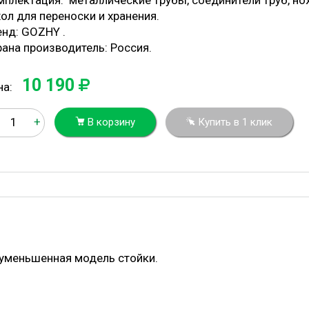
мплектация: металлические трубы, соединители труб, нож
ол для переноски и хранения.
енд: GOZHY .
рана производитель: Россия.
10 190
на:
+
В корзину
Купить в 1 клик
 уменьшенная модель стойки.