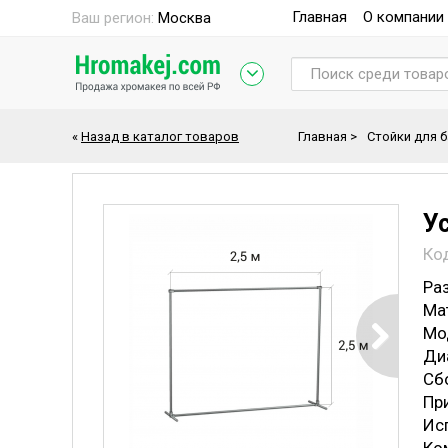
Главная
О компании
Ваш регион:
Москва
«
Назад в каталог товаров
Главная
>
Стойки для 
У
Ко
Раз
Ма
Мо
Ди
Cб
Пр
Исп