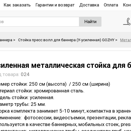
Как заказать
Гарантии и возврат
Доставка
Оплата
Кон
Найти
баннера
>
Стойка пресс волл для баннера (У-усиленная) GOZHY
>
Метал
силенная металлическая стойка для ба
д товара:
024
мер стойки: 250 см (высота) / 250 см (ширина)
териал стойки: хромированная сталь.
дель стойки: усиленная.
аметр трубы: 25 мм.
орка комплекта занимает 5-10 минут, компактна в хранен
именение: фотосессии, видеосъемки, презентации, рекл
ользуется в качестве баннерных, мобильных стоек, press w