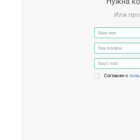
Нужна ко
Или про
Согласен с
поль