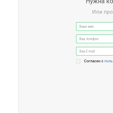
Нужна ко
Или про
Согласен с
поль