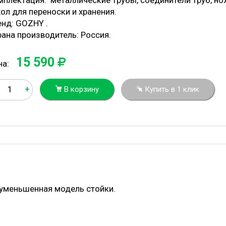
мплектация: металлические трубы, соединители труб, нож
ол для переноски и хранения.
енд: GOZHY .
рана производитель: Россия.
15 590
на:
+
В корзину
Купить в 1 клик
 уменьшенная модель стойки.