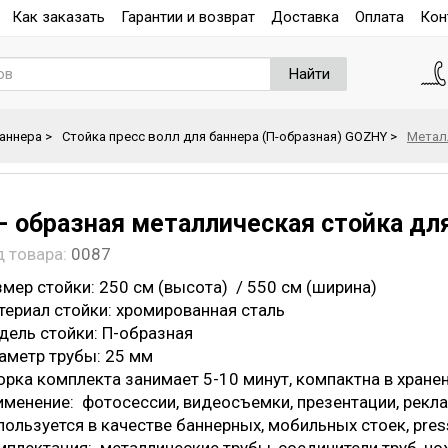
Как заказать
Гарантии и возврат
Доставка
Оплата
Кон
Найти
баннера
>
Стойка пресс волл для баннера (П-образная) GOZHY
>
Металл
- образная металлическая стойка для 
д товара:
0087
мер стойки: 250 см (высота) / 550 см (ширина)
териал стойки: хромированная сталь
дель стойки: П-образная
аметр трубы: 25 мм
орка комплекта занимает 5-10 минут, компактна в хранен
именение: фотосессии, видеосъемки, презентации, рекл
ользуется в качестве баннерных, мобильных стоек, press w