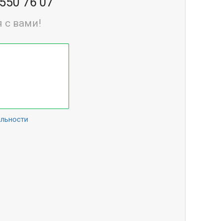
 550 76 07
 с вами!
альности