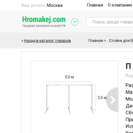
Главная
О компании
Ваш регион:
Москва
«
Назад в каталог товаров
Главная
>
Стойки для 
П 
Ко
Раз
Ма
Мо
Ди
Cб
Пр
Исп