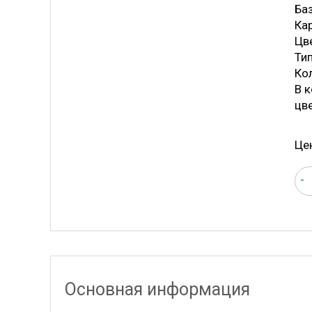
Ба
Ка
Цве
Ти
Ко
В 
цве
Це
-
Основная информация