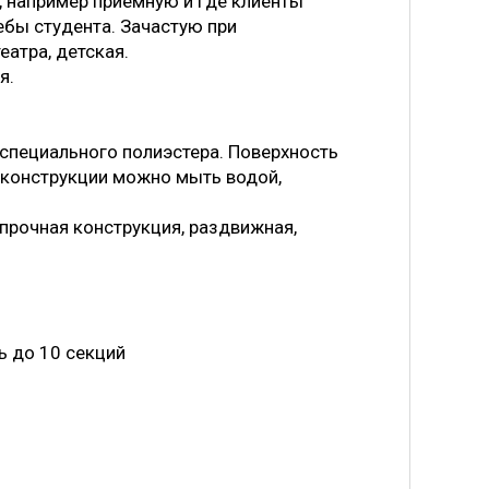
, например приемную и где клиенты
ебы студента. Зачастую при
еатра, детская.
я.
 специального полиэстера. Поверхность
 конструкции можно мыть водой,
 прочная конструкция, раздвижная,
ь до 10 секций