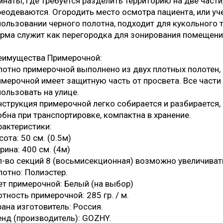
мнаты, где требуется разделить территорию на две части
реодеваются. Огородить место осмотра пациента, или уч
пользовании черного полотна, подходит для кукольного т
рма служит как перегородка для зонирования помещени
еимущества Примерочной:
лотно примерочной выполнено из двух плотных полотен,
имерочной имеет защитную часть от просвета. Все части
ользовать на улице.
нструкция примерочной легко собирается и разбирается,
бна при транспортировке, компактна в хранение.
рактеристики:
ота: 50 см. (0.5м)
ина: 400 см. (4м)
л-во секций 8 (восьмисекционная) возможно увеличиват
лотно: Полиэстер.
ет примерочной: Белый (на выбор)
тность примерочной: 285 гр. / м.
ана изготовитель: Россия.
енд (производитель): GOZHY.