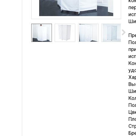
ко
пе
ис
Ши
Пр
По
пр
исп
Ко
удо
Ха
Выс
Шир
Ко
По
Цв
Пло
Стр
Бр