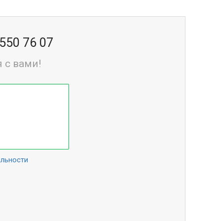
 550 76 07
 с вами!
альности