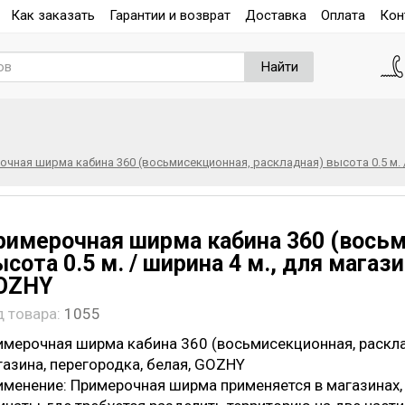
Как заказать
Гарантии и возврат
Доставка
Оплата
Кон
Найти
чная ширма кабина 360 (восьмисекционная, раскладная) высота 0.5 м. /
римерочная ширма кабина 360 (восьм
сота 0.5 м. / ширина 4 м., для магаз
OZHY
д товара:
1055
имерочная ширма кабина 360 (восьмисекционная, раскладн
газина, перегородка, белая, GOZHY
именение:
Примерочная ширма применяется в магазинах, 