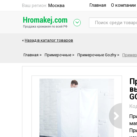
Главная
О компании
Ваш регион:
Москва
«
Назад в каталог товаров
Главная
>
Примерочные
>
Примерочные Gozhy
>
Примеро
П
вы
G
Ко
Пр
ма
Пр