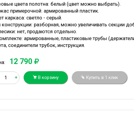
зовые цвета полотна: белый (цвет можно выбрать).
ркас примерочной: армированный пластик.
т каркаса: светло - серый.
п конструкции: разборная, можно увеличивать секции д
лесики: нет, продаются отдельно.
комплекте: армированные, пластиковые трубы (держател
та, соединители трубок, инструкция.
12 790
на:
+
В корзину
Купить в 1 клик