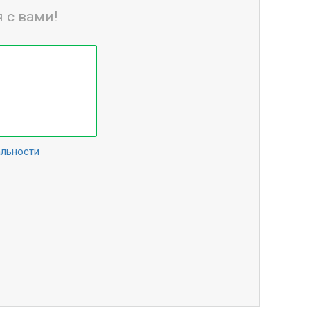
 с вами!
альности