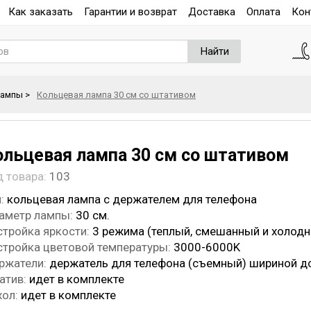
Как заказать
Гарантии и возврат
Доставка
Оплата
Кон
Найти
лампы
>
Кольцевая лампа 30 см со штативом
ольцевая лампа 30 см со штативом
д товара:
103
:
кольцевая лампа с держателем для телефона
аметр лампы:
30 см.
стройка яркости:
3 режима (теплый, смешанный и холод
стройка цветовой температуры:
3000-6000K
ржатели:
держатель для телефона (съемный) шириной до
атив:
идет в комплекте
хол:
идет в комплекте