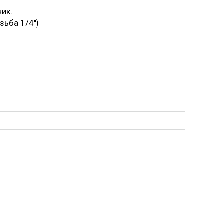
ник.
зьба 1/4")