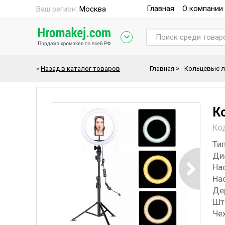
Главная
О компании
Ваш регион:
Москва
«
Назад в каталог товаров
Главная
>
Кольцевые 
К
Ко
Тип
Ди
На
На
Де
Шт
Че