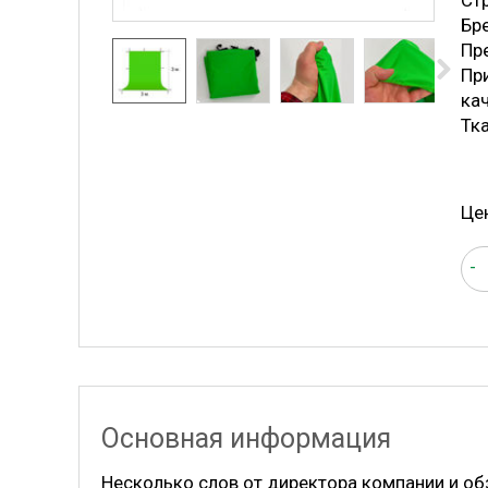
Стр
Бр
Пре
Пр
ка
Тк
Це
-
Основная информация
Несколько слов от директора компании и об