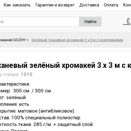
Как заказать
Гарантии и возврат
Доставка
Оплата
Кон
Найти
омакей GOZHY
>
Зелёный тканевый хромакей 3 х 3 м с креплениями
каневый зелёный хромакей 3 х 3 м с
д товара:
1010
рактеристики
мер: 300 см. / 300 см.
ет: зелёный
епления: есть
крытие: матовое (антибликовое).
став: 100% специальный полиэстер.
отность ткани: 285 г/м. + защитный слой