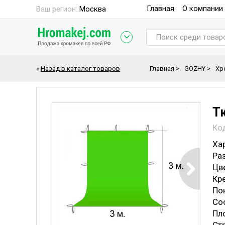
Главная
О компании
Ваш регион:
Москва
«
Назад в каталог товаров
Главная
>
GOZHY
>
Хр
Т
Ко
Ха
Раз
Цв
Кр
По
Со
Пл