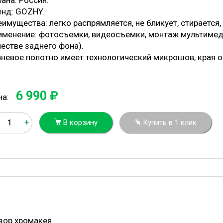
ана: Россия.
енд: GOZHY.
имущества: легко распрямляется, не бликует, стирается,
именение: фотосъемки, видеосъемки, монтаж мультимед
честве заднего фона).
аневое полотно имеет технологический микрошов, края о
6 990
на:
+
В корзину
Купить в 1 клик
зор хромакея.