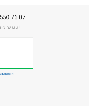
 550 76 07
 с вами!
альности