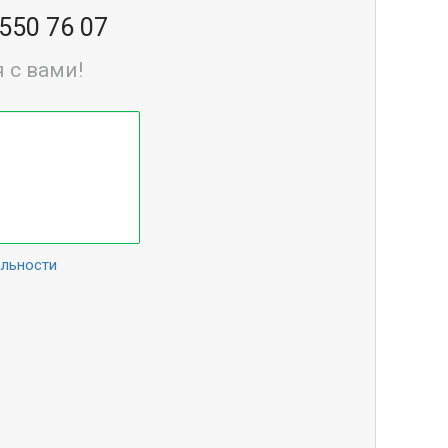
 550 76 07
 с вами!
альности