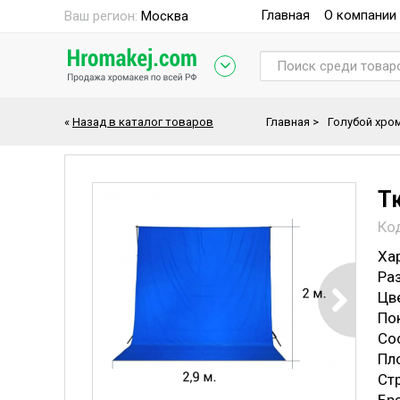
Главная
О компании
Ваш регион:
Москва
«
Назад в каталог товаров
Главная
>
Голубой хро
Т
Ко
Ха
Раз
Цве
По
Со
Пло
Стр