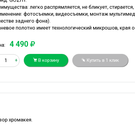
энд: GOZHY.
имущества: легко распрямляется, не бликует, стирается,
именение: фотосъемки, видеосъемки, монтаж мультимед
честве заднего фона).
аневое полотно имеет технологический микрошов, края 
4 490
на:
+
В корзину
Купить в 1 клик
зор хромакея.