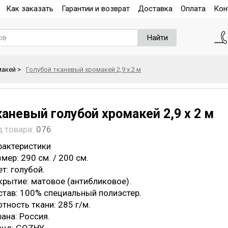
Как заказать
Гарантии и возврат
Доставка
Оплата
Кон
Найти
макей
>
Голубой тканевый хромакей 2,9 х 2 м
каневый голубой хромакей 2,9 х 2 м
д товара:
076
рактеристики
мер: 290 см. / 200 см.
т: голубой.
крытие: матовое (антибликовое).
став: 100% специальный полиэстер.
тность ткани: 285 г/м.
ана: Россия.