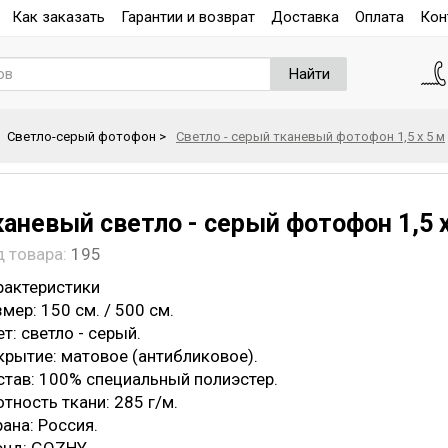
Как заказать
Гарантии и возврат
Доставка
Оплата
Кон
Найти
Светло-серый фотофон
>
Светло - серый тканевый фотофон 1,5 х 5 м
каневый светло - серый фотофон 1,5 х
д товара:
195
рактеристики
мер: 150 см. / 500 см.
т: светло - серый.
крытие: матовое (антибликовое).
став: 100% специальный полиэстер.
тность ткани: 285 г/м.
ана: Россия.