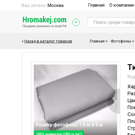
Главная
О компании
Ваш регион:
Москва
«
Назад в каталог товаров
Главная
>
Фотофоны
>
Т
Ко
Ха
Раз
Цве
По
Со
Пло
Стр