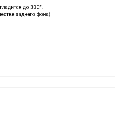
 гладится до 30С°.
честве заднего фона)