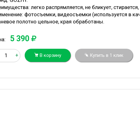
энд: GOZHY.
имущества: легко распрямляется, не бликует, стирается,
именение: фотосъемки, видеосъемки (используется в ка
аневое полотно цельное, края обработаны.
5 390
на:
+
В корзину
Купить в 1 клик