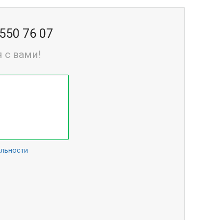
 550 76 07
 с вами!
альности