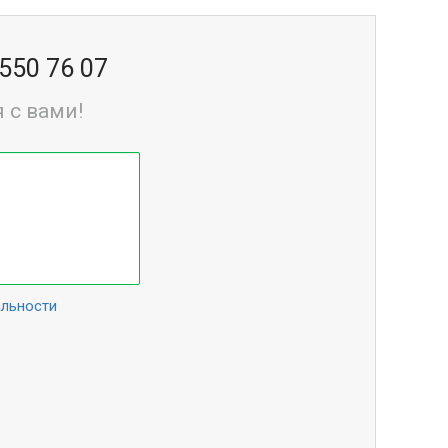
 550 76 07
 с вами!
альности