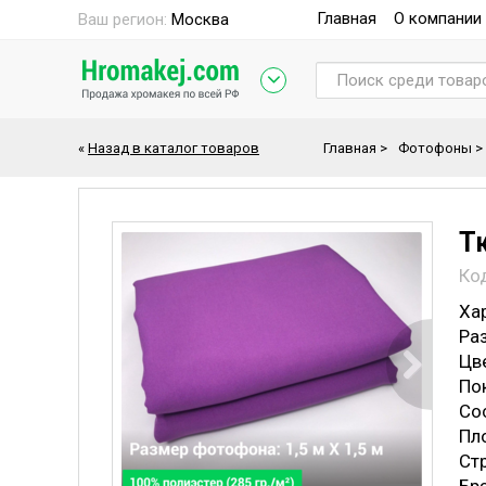
Главная
О компании
Ваш регион:
Москва
«
Назад в каталог товаров
Главная
>
Фотофоны
>
Т
Ко
Ха
Раз
Цв
По
Со
Пло
Стр