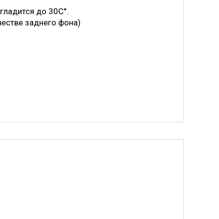
 гладится до 30С°.
честве заднего фона)