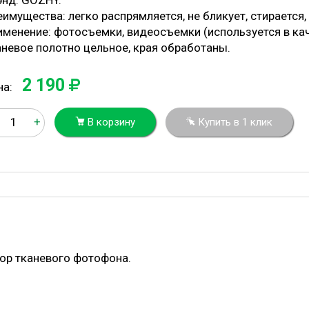
энд: GOZHY.
имущества: легко распрямляется, не бликует, стирается,
именение: фотосъемки, видеосъемки (используется в ка
аневое полотно цельное, края обработаны.
2 190
на:
+
В корзину
Купить в 1 клик
ор тканевого фотофона.