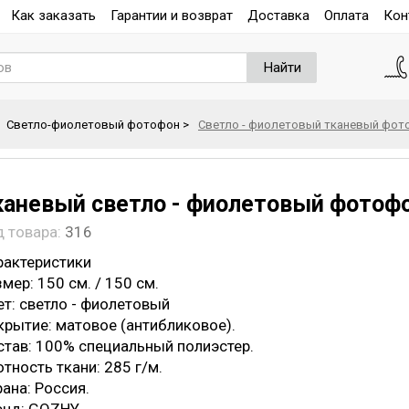
Как заказать
Гарантии и возврат
Доставка
Оплата
Кон
Найти
Светло-фиолетовый фотофон
>
Светло - фиолетовый тканевый фотоф
каневый светло - фиолетовый фотофон
д товара:
316
рактеристики
мер: 150 см. / 150 см.
ет: светло - фиолетовый
крытие: матовое (антибликовое).
став: 100% специальный полиэстер.
тность ткани: 285 г/м.
ана: Россия.