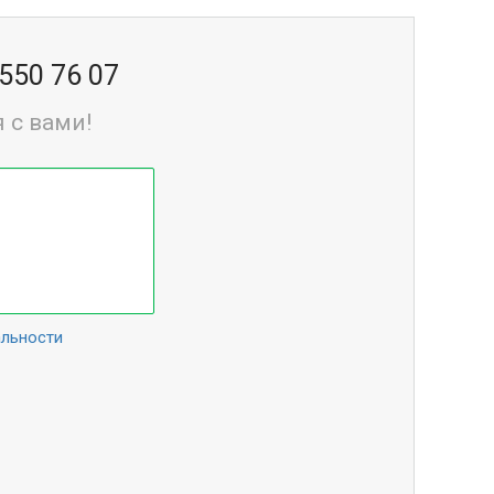
 550 76 07
 с вами!
альности