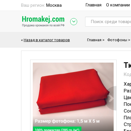
Главная
О компании
Ваш регион:
Москва
«
Назад в каталог товаров
Главная
>
Фотофоны
>
Т
Ко
Ха
Раз
Цве
По
Со
Пло
Стр