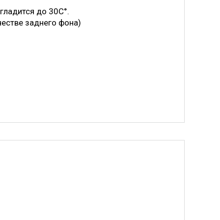
 гладится до 30С°.
честве заднего фона)