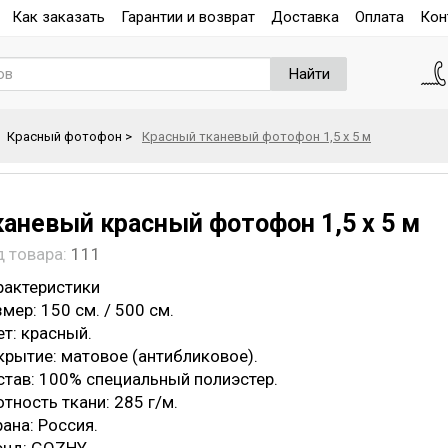
Как заказать
Гарантии и возврат
Доставка
Оплата
Кон
Найти
Красный фотофон
>
Красный тканевый фотофон 1,5 х 5 м
каневый красный фотофон 1,5 х 5 м
д товара:
111
рактеристики
мер: 150 см. / 500 см.
т: красный.
крытие: матовое (антибликовое).
став: 100% специальный полиэстер.
тность ткани: 285 г/м.
ана: Россия.