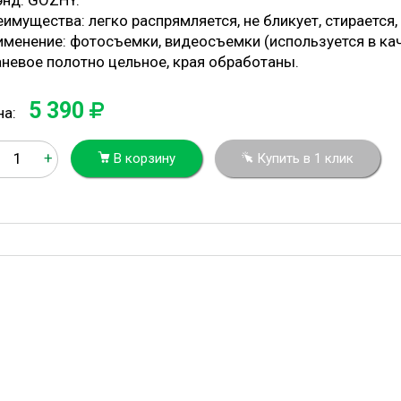
энд: GOZHY.
имущества: легко распрямляется, не бликует, стирается,
именение: фотосъемки, видеосъемки (используется в ка
аневое полотно цельное, края обработаны.
5 390
на:
+
В корзину
Купить в 1 клик