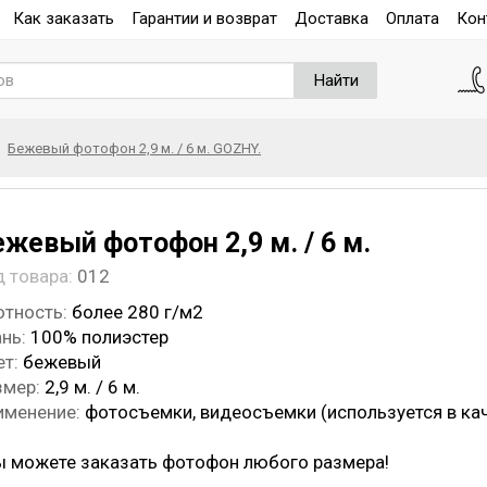
Как заказать
Гарантии и возврат
Доставка
Оплата
Кон
Найти
Бежевый фотофон 2,9 м. / 6 м. GOZHY.
ежевый фотофон 2,9 м. / 6 м.
д товара:
012
отность:
более 280 г/м2
нь:
100% полиэстер
ет:
бежевый
змер:
2,9 м. / 6 м.
именение:
фотосъемки, видеосъемки (используется в ка
ы можете заказать фотофон любого размера!