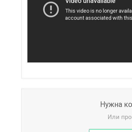
Нужна ко
Или про