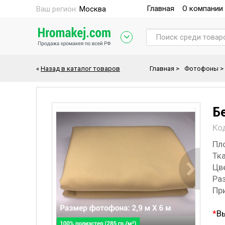
Главная
О компании
Ваш регион:
Москва
«
Назад в каталог товаров
Главная
>
Фотофоны
>
Б
Ко
Пл
Тка
Цв
Ра
Пр
*
В