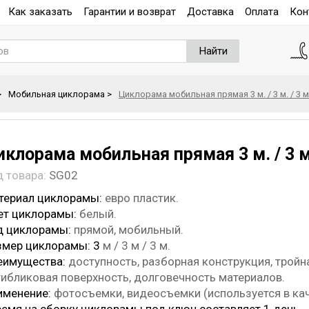
Как заказать
Гарантии и возврат
Доставка
Оплата
Кон
Найти
>
Мобильная циклорама
>
Циклорама мобильная прямая 3 м. / 3 м. / 3 м
клорама мобильная прямая 3 м. / 3 м.
д товара:
SG02
териал циклорамы:
евро пластик.
ет циклорамы:
белый.
д циклорамы:
прямой, мобильный.
змер циклорамы: 3
м / 3 м / 3 м.
еимущества:
доступность, разборная конструкция, тройн
тибликовая поверхность, долговечность материалов.
именение:
фотосъемки, видеосъемки (используется в кач