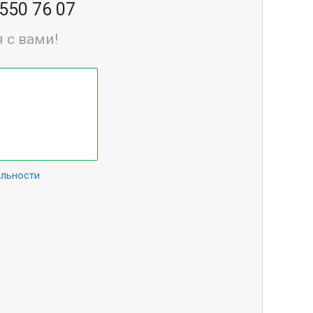
 550 76 07
 с вами!
альности