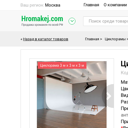
Главная
О компании
Ваш регион:
Москва
«
Назад в каталог товаров
Главная
>
Циклорамы
Ци
Ко
Ма
Цв
Ви
Ра
Пр
ан
Пр