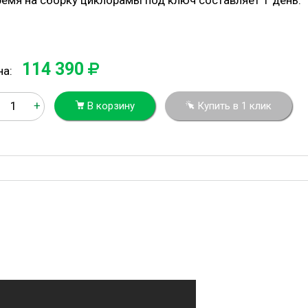
ремя на сборку циклорамы под ключ составляет 1 день.
114 390
на:
+
В корзину
Купить в 1 клик