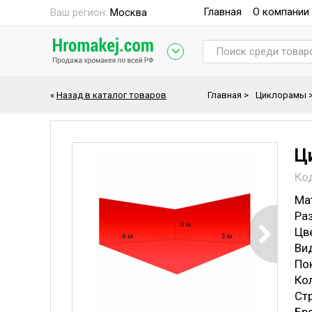
Главная
О компании
Ваш регион:
Москва
«
Назад в каталог товаров
Главная
>
Циклорамы
Ци
Ко
Ма
Ра
Цв
Ви
По
Ко
Ст