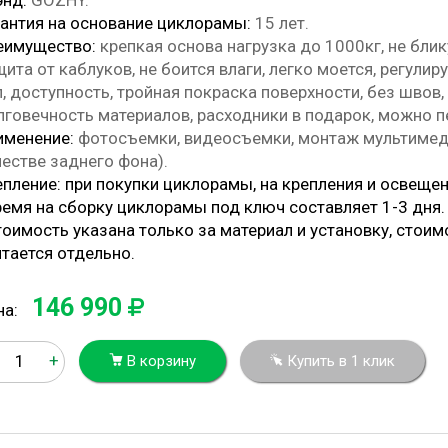
энд:
GOZHY.
рантия на основание циклорамы:
15 лет.
еимущество:
крепкая основа нагрузка до 1000кг, не блик
ита от каблуков, не боится влаги, легко моется, регули
, доступность, тройная покраска поверхности, без швов,
лговечность материалов, расходники в подарок, можно п
именение:
фотосъемки, видеосъемки, монтаж мультимеди
честве заднего фона).
епление: при покупки циклорамы, на крепления и освеще
ремя на сборку циклорамы под ключ составляет 1-3 дня
оимость указана только за материал и установку, стоим
итается отдельно.
146 990
на:
+
В корзину
Купить в 1 клик