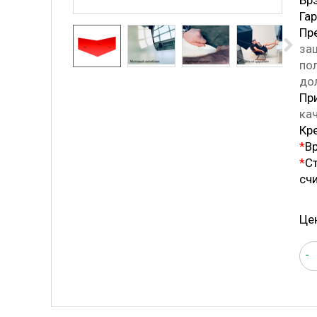
Бр
Га
Пр
защ
пол
до
Пр
ка
Кр
*
В
*
Ст
сч
Це
-