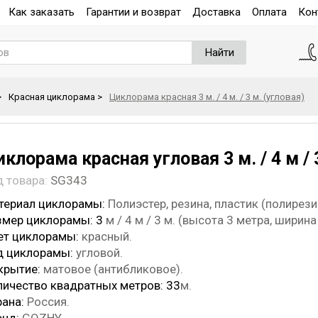
Как заказать
Гарантии и возврат
Доставка
Оплата
Кон
Найти
>
Красная циклорама
>
Циклорама красная 3 м. / 4 м. / 3 м. (угловая)
клорама красная угловая 3 м. / 4 м / 
д товара:
SG343
териал циклорамы:
Полиэстер, резина, пластик (полирез
змер циклорамы: 3
м / 4 м / 3 м. (высота 3 метра, ширина
ет циклорамы:
красный.
д циклорамы:
угловой
.
крытие:
матовое (антибликовое).
личество квадратных метров: 33
м.
рана:
Россия.