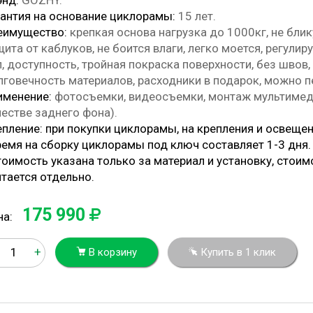
энд:
GOZHY.
рантия на основание циклорамы:
15 лет.
еимущество:
крепкая основа нагрузка до 1000кг, не блик
ита от каблуков, не боится влаги, легко моется, регули
, доступность, тройная покраска поверхности, без швов,
лговечность материалов, расходники в подарок, можно п
именение:
фотосъемки, видеосъемки, монтаж мультимеди
честве заднего фона).
епление: при покупки циклорамы, на крепления и освеще
ремя на сборку циклорамы под ключ составляет 1-3 дня
оимость указана только за материал и установку, стоим
итается отдельно.
175 990
на:
+
В корзину
Купить в 1 клик