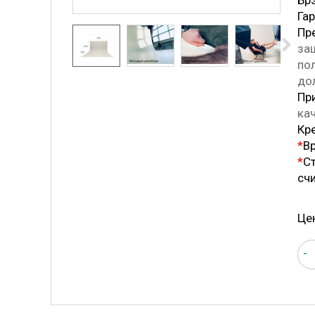
Бр
Га
Пр
защ
пол
до
Пр
ка
Кр
*
В
*
Ст
сч
Це
-