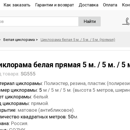
Как заказать
Гарантии и возврат
Доставка
Оплата
Кон
Найти
>
Белая циклорама
>
Циклорама белая 5 м. / 5 м. / 5 м. (прямая)
клорама белая прямая 5 м. / 5 м. / 5 
д товара:
SG555
териал циклорамы:
Полиэстер, резина, пластик (полирез
змер циклорамы: 5
м / 5 м / 5 м. (высота 5 метров, шири
ет циклорамы:
белый.
д циклорамы:
прямой.
крытие:
матовое (антибликовое).
личество квадратных метров: 50
м.
рана:
Россия.