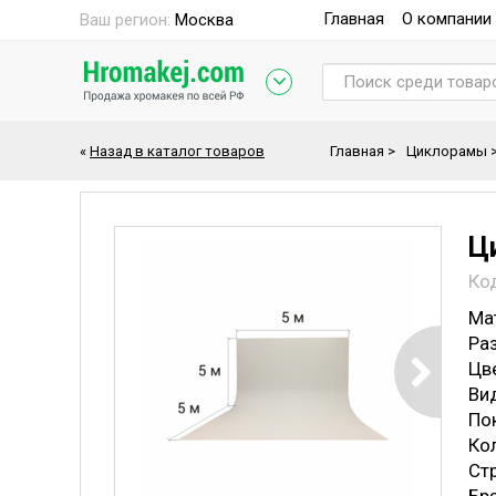
Главная
О компании
Ваш регион:
Москва
«
Назад в каталог товаров
Главная
>
Циклорамы
Ци
Ко
Ма
Ра
Цв
Ви
По
Ко
Ст