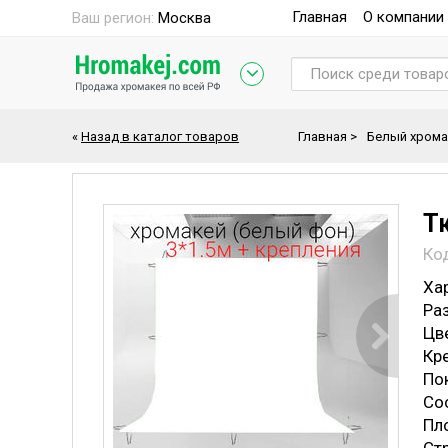
Главная
О компании
Ваш регион:
Москва
«
Назад в каталог товаров
Главная
>
Белый хрома
Т
Ко
Ха
Раз
Цв
Кр
По
Со
Пл