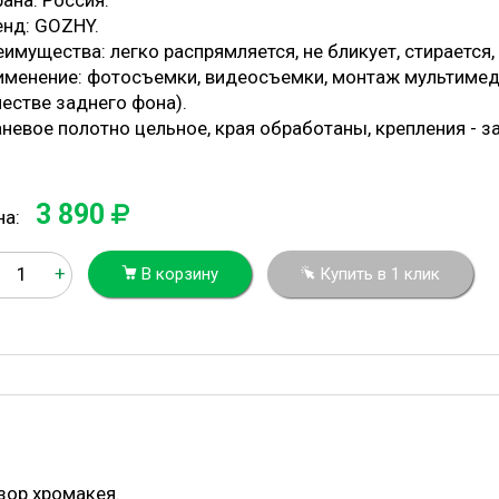
ана: Россия.
енд: GOZHY.
имущества: легко распрямляется, не бликует, стирается,
именение: фотосъемки, видеосъемки, монтаж мультимед
честве заднего фона).
невое полотно цельное, края обработаны, крепления - з
3 890
на:
+
В корзину
Купить в 1 клик
зор хромакея.