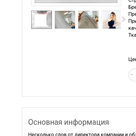
Стр
Бр
Пре
Пр
ка
Тка
Це
-
Основная информация
Несколько слов от директора компании и об