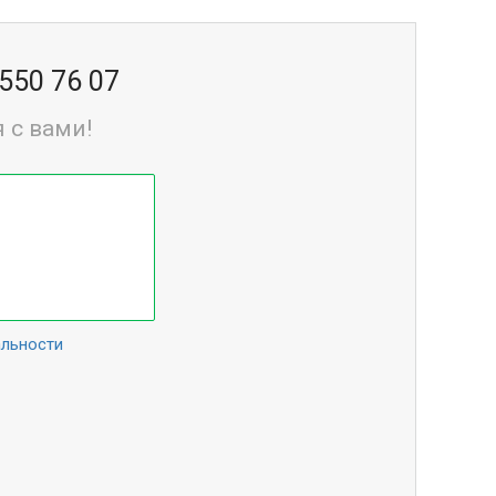
 550 76 07
 с вами!
альности