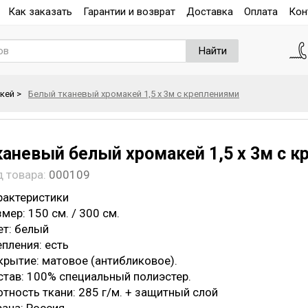
Как заказать
Гарантии и возврат
Доставка
Оплата
Кон
Найти
кей
>
Белый тканевый хромакей 1,5 х 3м с креплениями
каневый белый хромакей 1,5 х 3м с 
д товара:
000109
рактеристики
мер: 150 см. / 300 см.
ет: белый
епления: есть
крытие: матовое (антибликовое).
став: 100% специальный полиэстер.
отность ткани: 285 г/м. + защитный слой